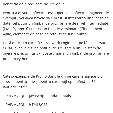
beneficia de o reducere de 325 de lei.
Pentru a deveni Software Developer sau Software Engineer, de
exemplu, vei avea nevoie
să
cunoști
și
integrarea unei
baze
de
date, cel puțin un limbaj de programare de nivel Intermediate
(Java, Python, C++, etc), un tool de versionare (Git), elemente de
Agile, elemente de bază de rețelistică și nu numai.
Dacă dorești o carieră ca Network Engineer, pe
lângă
cursurile
CCNA
, ai nevoie și de noțiuni de utilizare a unui sistem de
operare precum Linux, poate chiar și un limbaj de programare
precum Python.
Câteva
exemple de Promo Bundle-uri pe care le-am gândit
special pentru tine și pentru care poți opta până pe 31
Ianuarie 2021:
– PHP/MySQL + JavaScript Fundamentals
– PHP/MySQL + HTML&CSS