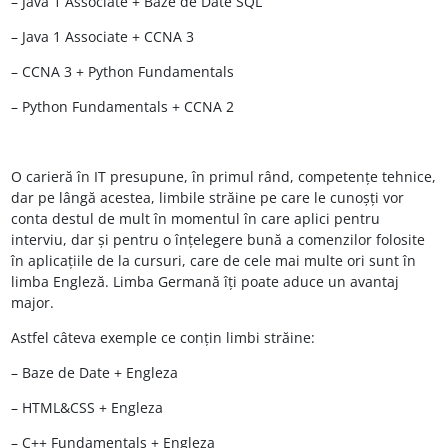
– Java 1 Associate +
Baze
de Date SQL
– Java 1 Associate + CCNA 3
– CCNA 3 + Python Fundamentals
– Python Fundamentals + CCNA 2
O carieră în
IT
presupune, în primul rând, competențe tehnice,
dar pe lângă acestea, limbile străine pe care le cunoș
ți
vor
conta
destul
de mult
în
momentul
în
care aplici pentru
interviu, dar și pentru o înțelegere bună a comenzilor folosite
în aplicațiile de la cursuri, care de cele mai multe ori sunt în
limba Engleză. Limba Germană îți poate aduce un avantaj
major.
Astfel
câteva
exemple ce
conțin
limbi
străine
:
–
Baze
de Date +
Engleza
– HTML&CSS +
Engleza
– C++ Fundamentals +
Engleza