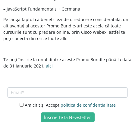
– JavaScript Fundamentals +
Germana
Pe
lângă
faptul
că
beneficiezi de o reducere
considerabilă
, un
alt avantaj
al
acestor Promo Bundle-uri este acela
că
toate
cursurile
sunt
cu predare online, prin Cisco Webex, astfel te
poți
conecta
din orice loc te afli.
Te
poți
înscrie
la
unul dintre aceste Promo Bundle
până
la
data
de 31 Ianuarie 2021,
aici
Am citit și Accept
politica de confidențialitate