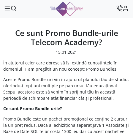
Ce sunt Promo Bundle-urile
Telecom Academy?
15.01.2021
În
ajutorul celor care doresc
să
își
extindă
cunoștințele
în
domeniul
IT
am
pregătit
un nou concept: Promo Bundles.
Aceste Promo Bundle-uri vin în ajutorul planului tău de studiu,
oferindu-ți opțiuni multiple pe parcursul tău educațional.
Scopul acestora este să venim
în
sprijinul
tău
în
această
perioadă
de schimbare
atât
financiar
cât
și
profesional.
Ce
sunt
Promo Bundle-urile?
Promo Bundle este un pachet
promoțional
ce
conține
2 cursuri
la
un
preț
redus.
Dacă
ai achiziționa
separat Java 1 Associate
și
Baze
de Date SQL te-ar
costa
1300 lei, dar cu acest pachet vei