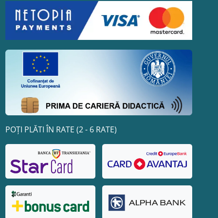
POȚI PLĂTI ÎN RATE (2 - 6 RATE)