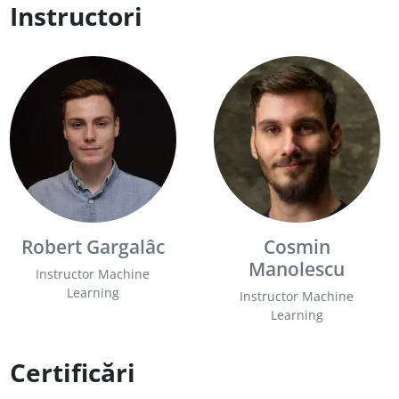
cum să lucrezi cu cele mai folosite librării din sfera de Machine Learnin
Instructori
Robert Gargalâc
Cosmin
Manolescu
Instructor Machine
Learning
Instructor Machine
Learning
Certificări