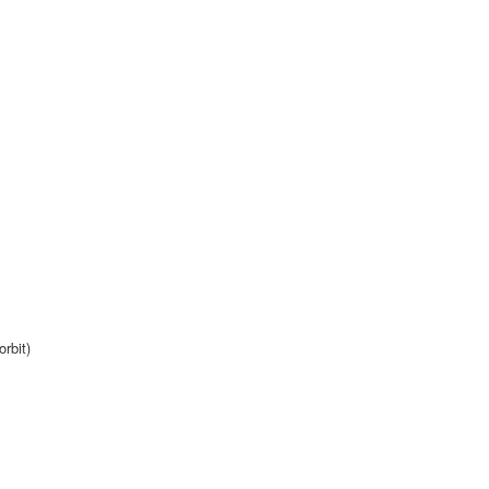
orbit)
a modelului pentru producție)