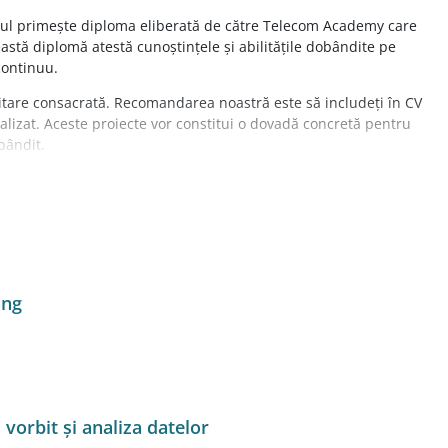
ul primește diploma eliberată de către Telecom Academy care
astă diplomă atestă cunoștințele și abilitățile dobândite pe
continuu.
itare consacrată. Recomandarea noastră este să includeți în CV
nalizat. Aceste proiecte vor constitui o dovadă concretă pentru
bândit.
e la cursul de
Deep Learning
sau chiar la cel de
Robotic Process
le de viitor în care tot mai multe date sunt analizate și
a unui program.
ing
 vorbit și analiza datelor