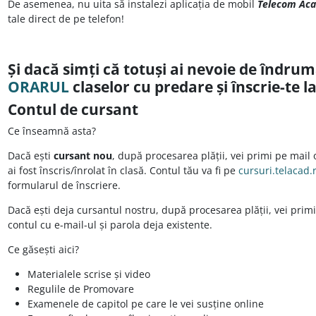
De asemenea, nu uita să instalezi aplicația de mobil
Telecom Ac
tale direct de pe telefon!
Și dacă simți că totuși ai nevoie de îndru
ORARUL
claselor cu predare și înscrie-te la
Contul de cursant
Ce înseamnă asta?
Dacă ești
cursant nou
, după procesarea plății, vei primi pe mail 
ai fost înscris/înrolat în clasă. Contul tău va fi pe
cursuri.telacad.
formularul de înscriere.
Dacă ești deja cursantul nostru, după procesarea plății, vei primi c
contul cu e-mail-ul și parola deja existente.
Ce găsești aici?
Materialele scrise și video
Regulile de Promovare
Examenele de capitol pe care le vei susține online