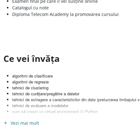
Examen final pe care îl vei susține online
Catalogul cu note
Diploma Telecom Academy la promovarea cursului
Ce vei învăța
algoritmi de clasificare
algoritmi de regresie
tehnici de clustering
tehnici de curățare/pregătire a datelor
tehnici de extragere a caracteristicilor din date (prelucrarea limbajului v
tehnici de evaluare a modelelor
cum să creezi un virtual environment în Python
cum să vizualizezi datele
Vezi mai mult
cum să implementezi diferiți algoritmi în Python
cum să antrenezi un model în Python
cum să realizezi pipeline-uri (procesare, antrenare, validare și salvare