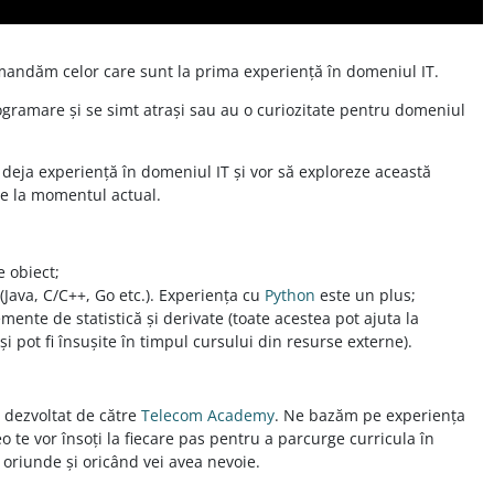
omandăm celor care sunt la prima experiență în domeniul IT.
gramare și se simt atrași sau au o curiozitate pentru domeniul
 deja experiență în domeniul IT și vor să exploreze această
re la momentul actual.
 obiect;
Java, C/C++, Go etc.). Experiența cu
Python
este un plus;
mente de statistică și derivate (toate acestea pot ajuta la
 pot fi însușite în timpul cursului din resurse externe).
l dezvoltat de către
Telecom Academy
. Ne bazăm pe experiența
eo te vor însoți la fiecare pas pentru a parcurge curricula în
e oriunde și oricând vei avea nevoie.