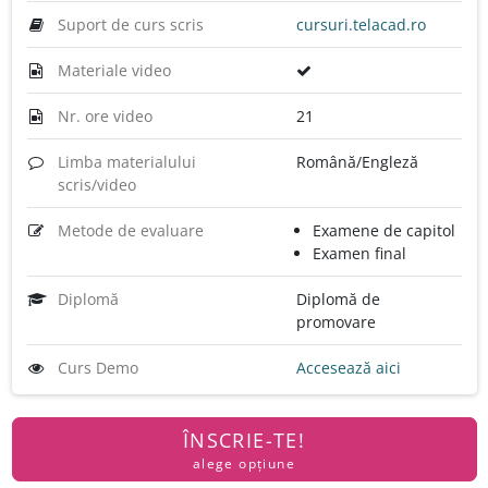
Suport de curs scris
cursuri.telacad.ro
Materiale video
Nr. ore video
21
Limba materialului
Română/Engleză
scris/video
Metode de evaluare
Examene de capitol
Examen final
Diplomă
Diplomă de
promovare
Curs Demo
Accesează aici
ÎNSCRIE-TE!
alege opțiune