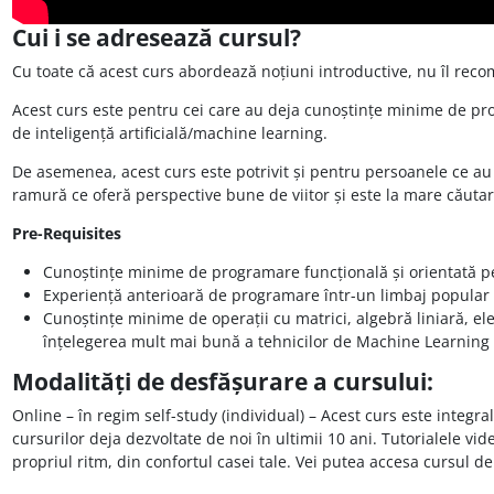
Cui i se adresează cursul?
Cu toate că acest curs abordează noțiuni introductive, nu îl rec
Acest curs este pentru cei care au deja cunoștințe minime de pro
de inteligență artificială/machine learning.
De asemenea, acest curs este potrivit și pentru persoanele ce au
ramură ce oferă perspective bune de viitor și este la mare căuta
Pre-Requisites
Cunoștințe minime de programare funcțională și orientată pe
Experiență anterioară de programare într-un limbaj popular (
Cunoștințe minime de operații cu matrici, algebră liniară, ele
înțelegerea mult mai bună a tehnicilor de Machine Learning și
Modalități de desfășurare a cursului:
Online – în regim self-study (individual) – Acest curs este integra
cursurilor deja dezvoltate de noi în ultimii 10 ani. Tutorialele vid
propriul ritm, din confortul casei tale. Vei putea accesa cursul d