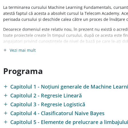
La terminarea cursului Machine Learning Fundamentals, cursant
atestă faptul că acesta a absolvit cursul la Telecom Academy. Ace
perioada cursului și deschide calea către un proces de învățare 
Deoarece domeniul este relativ nou, în prezent nu există o acred
toate proiectele create în timpul cursului, după ce acesta este fi
angajatori privind cunoștințele de nivel de bază pe care le-ați do
Vezi mai mult
Ce poți face mai departe?
Vei putea aprofunda noțiunile învățate la acest curs înscriindu-t
Automation
!
Programa
De asemenea, domeniul
Data Science
îți poate deschide o nouă ca
prelucrate pentru a crea algoritmi cât mai avansați de instruire 
Capitolul 1 - Noțiuni generale de Machine Learn
Capitolul 2 - Regresie Lineară
Capitolul 3 - Regresie Logistică
Capitolul 4 - Clasificatorul Naive Bayes
Capitolul 5 - Elemente de prelucrare a limbajului