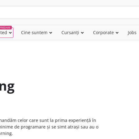
PREDARE
nted
–
Cine suntem
Cursanți
Corporate
Jobs
ing
omandăm celor care sunt la prima experiență în
minime de programare și se simt atrași sau au o
arning.