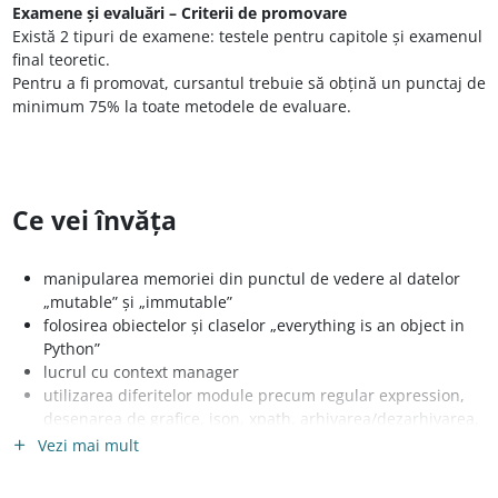
Examene și evaluări – Criterii de promovare
Există 2 tipuri de examene: testele pentru capitole și examenul
final teoretic.
Pentru a fi promovat, cursantul trebuie să obțină un punctaj de
minimum 75% la toate metodele de evaluare.
Ce vei învăța
manipularea memoriei din punctul de vedere al datelor
„mutable” și „immutable”
folosirea obiectelor și claselor „everything is an object in
Python”
lucrul cu context manager
utilizarea diferitelor module precum regular expression,
desenarea de grafice, json, xpath, arhivarea/dezarhivarea,
seralizarea/deserializarea, parsarea argumentelor cu care
Vezi mai mult
apelăm scriptul și alte module pentru lucrul cu diferite
protocoale ca https, ftp, smtp, pop3, imap