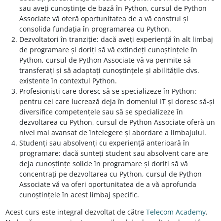
sau aveți cunoștințe de bază în Python, cursul de Python
Associate vă oferă oportunitatea de a vă construi și
consolida fundația în programarea cu Python.
Dezvoltatori în tranziție: dacă aveți experiență în alt limbaj
de programare și doriți să vă extindeți cunoștințele în
Python, cursul de Python Associate vă va permite să
transferați și să adaptați cunoștințele și abilitățile dvs.
existente în contextul Python.
Profesioniști care doresc să se specializeze în Python:
pentru cei care lucrează deja în domeniul IT și doresc să-și
diversifice competențele sau să se specializeze în
dezvoltarea cu Python, cursul de Python Associate oferă un
nivel mai avansat de înțelegere și abordare a limbajului.
Studenți sau absolvenți cu experiență anterioară în
programare: dacă sunteți student sau absolvent care are
deja cunoștințe solide în programare și doriți să vă
concentrați pe dezvoltarea cu Python, cursul de Python
Associate vă va oferi oportunitatea de a vă aprofunda
cunoștințele în acest limbaj specific.
Acest curs este integral dezvoltat de către
Telecom Academy
.