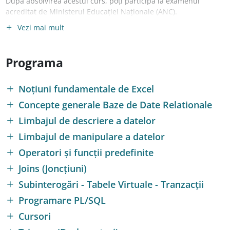
După absolvirea acestui curs, poți participa la examenul
acreditat de Ministerul Educației Naționale (ANC).
Vezi mai mult
Atenție! Participarea la Examenul ANC se poate face doar
pentru cursanții care au minim Studii Medii.
Programa
Noțiuni fundamentale de Excel
Concepte generale Baze de Date Relationale
Limbajul de descriere a datelor
Limbajul de manipulare a datelor
Operatori și funcții predefinite
Joins (Joncțiuni)
Subinterogări - Tabele Virtuale - Tranzacții
Programare PL/SQL
Cursori