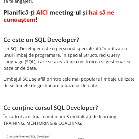
să te angajezi.
Planifică-ți
AICI
meeting
-ul
și
hai să ne
cunoaștem
!
Ce este un SQL Developer?
Un SQL Developer este o persoană specializată în utilizarea
unui limbaj de programare, în special Structured Query
Language (SQL), care se axează pe construirea și gestionarea
bazelor de date.
Limbajul SQL se află printre cele mai populare limbaje utilizate
de sistemele de gestionare a bazelor de date.
Ce conține cursul SQL Developer?
În cadrul acestuia, combinăm 3 modalități de learning:
TRAINING, MENTORING & COACHING.