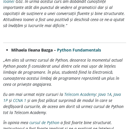
Ioanei
Göz
.
În urma acestui curs am dobândit cunoștințe
importante atât din punctul de vedere al gramaticii dar și al
capcitații de susținere a unei conversații fluente și bine structurate.
Atitudinea Ioanei a fost una pozitivă și deschisă ceea ce ne-a ajutat
să învățăm și lucrurile mai dificile.”
Mihaela Ileana Bazga –
Python Fundamentals
„Am ales să urmez cursul de Python, deoarece la momentul actual
Python poate fi considerat unul dintre cele mai ușor de înțeles
limbaje de programare. În plus, studentă fiind la Electronică,
cunoașterea acestui limbaj de programare reprezintă un plus în
ceea ce privește angajarea.
Eu am mai urmat niște cursuri la
Telecom Academy
:
Java 1A
,
Java
1P
și
CCNA 1
și am fost plăcut surprinsă de modul în care se
desfășoară cursurile, de aceea am dorit să urmez cursul de Python
tot la Telecom Academy.
În opinia mea
cursul de Python
a fost foarte bine structurat.
Instructorul a fost foarte implicat și ne-a explicat pe înțelesul