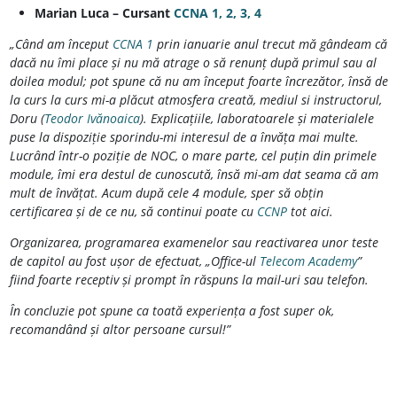
Marian Luca – Cursant
CCNA 1, 2, 3, 4
„Când am început
CCNA 1
prin ianuarie anul trecut mă gândeam că
dacă nu îmi place și nu mă atrage o să renunț după primul sau al
doilea modul; pot spune că nu am început foarte încrezător, însă de
la curs la curs mi-a plăcut atmosfera creată, mediul si instructorul,
Doru (
Teodor Ivănoaica
). Explicațiile, laboratoarele și materialele
puse la dispoziție sporindu-mi interesul de a învăța mai multe.
Lucrând într-o poziție de NOC, o mare parte, cel puțin din primele
module, îmi era destul de cunoscută, însă mi-am dat seama că am
mult de învățat. Acum după cele 4 module, sper să obțin
certificarea și de ce nu, să continui poate cu
CCNP
tot aici.
Organizarea, programarea examenelor sau reactivarea unor teste
de capitol au fost ușor de efectuat, „Office-ul
Telecom Academy
”
fiind foarte receptiv și prompt în răspuns la mail-uri sau telefon.
În concluzie pot spune ca toată experiența a fost super ok,
recomandând și altor persoane cursul!”