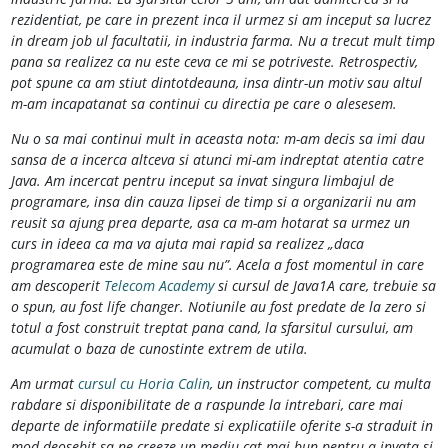
rezidentiat, pe care in prezent inca il urmez si am inceput sa lucrez
in dream job ul facultatii, in industria farma. Nu a trecut mult timp
pana sa realizez ca nu este ceva ce mi se potriveste. Retrospectiv,
pot spune ca am stiut dintotdeauna, insa dintr-un motiv sau altul
m-am incapatanat sa continui cu directia pe care o alesesem.
Nu o sa mai continui mult in aceasta nota: m-am decis sa imi dau
sansa de a incerca altceva si atunci mi-am indreptat atentia catre
Java. Am incercat pentru inceput sa invat singura limbajul de
programare, insa din cauza lipsei de timp si a organizarii nu am
reusit sa ajung prea departe, asa ca m-am hotarat sa urmez un
curs in ideea ca ma va ajuta mai rapid sa realizez „daca
programarea este de mine sau nu”. Acela a fost momentul in care
am descoperit
Telecom Academy
si cursul de Java1A care, trebuie sa
o spun, au fost life changer. Notiunile au fost predate de la zero si
totul a fost construit treptat pana cand, la sfarsitul cursului, am
acumulat o baza de cunostinte extrem de utila.
Am urmat
cursul cu Horia Calin
, un instructor competent, cu multa
rabdare si disponibilitate de a raspunde la intrebari, care mai
departe de informatiile predate si explicatiile oferite s-a straduit in
mod deosebit sa ne creeze un mediu cat mai bun pentru a invata si