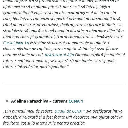
manieră practică și productivă. Cu ajutorul Ioanei, dornică să te
ajute mereu să te autodepășești, am reusit să înțeleg logica
gramaticii limbii engleze si am observat progresul de la curs la
curs, bineînțeles conteaza si aportul personal al cursantului! Insă,
când ai un instructor entuziast, dedicat, care la fiecare întâlnire se
straduieste să aducă o temă noua in discutie, o abordare diferită a
unui nou concept gramatical, tracul comunicarii se depășește ușor!
Cursul Java 1A
este bine structurat cu materiale detaliate +
videoconferinte pe capitole, care te ajuta să intelegi ușor fiecare
noțiune si linie de cod.
Instructorul Alin
Olteanu explică pe înțelesul
tuturor noțiuni complexe, se asigură că am înțeles si raspunde
tuturor întrebărilor participanților.
”
Adelina Paraschiva – cursant
CCNA 1
„Din punctul meu de vedere,
cursul de CCNA 1
s-a desfășurat într-o
atmosferă relaxată și a fost foarte util deoarece m-a ajutat atât la
facultate, cât și la interviurile pentru practică.