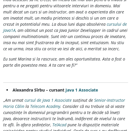
pentru a ne pregati pentru viitoarele interviuri in domeniu. Mai
mult decat un curs si un instructor, am avut o experienta din care
am invatat mult, un mediu prietenos si deschis si un om care a
crezut in potentialul meu. La doua luni dupa absolvirea
cursului de
Java1A
, am obtinut un post ca Java Junior Developper in cadrul unei
companii multinationale. Sunt intr-un continuu proces de invatare,
insa nu mai simt frustrarea de la inceput, simt entuziasm. Nu stiu
ce va urma, insa stiu ca orice va iesi de aici, a meritat sa incerc.
Eu sunt Marina si la rascruce, am ales oportunitatea. Asta a fost o
parte din povestea mea. A ta care va fi?”
Alexandra Sîrbu – cursant
Java 1 Associate
„
Am urmat
cursul de Java 1 Associate
susținut de
Senior-Instructor
Horia Călin
la
Telecom Acadmy
. Consider că nu trebuie să ai vaste
cunoștințe în domeniul programării pentru a te decide să înveți
Java, deoarece instructorii te îndrumă, indiferent de nivelul la care
te afli. În afara ședințelor,
TelAcad
pune la dispoziție materiale
scrise/video pentru studiul individual. Orele de curs s-au desfășurat