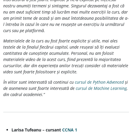
nostru anumiți termeni și sintagme. Singurul dezavantaj a fost că
nu am avut suficient timp să lucrăm mai multe exerciții la curs, dar
am primit teme de acasă și am avut întotdeauna posibilitatea de a-
l întreba în cazul în care nu ne reușește un exercițiu la următorul
curs sau pe platformă.
Materialele de la curs au fost foarte explicite și utile, mai ales
testele de la finalul fiecărui capitol, unde reușeai să îți evaluezi
cantitatea de cunoștințe acumulate. Personal, nu am folosit
materialele video de la acest curs, fiind prezentă la majoritatea
cursurilor, dar din experiența anilor trecuți consider că materialele
video sunt foarte folositoare și explicite.
În viitor sunt interesată să continui cu
cursul de Python Advenced
și
de asemenea sunt foarte interesată de
cursul de Machine Learning
,
din cadrul academiei.”
Larisa Tufeanu – cursant
CCNA 1