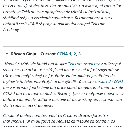
într-o atmosferă destinsă, dar productivă. Un avantaj al cursurilor
urmate la TelAcad este apropierea de vârstă cu instructorul,
stabilind astfel o excelentă comunicare. Recomand acest curs
datorită seriozității și profesionalismului echipei Telecom
Academy.
”
Răzvan Gînju – Cursant
CCNA 1, 2, 3
„Numai cuvinte de laudă am despre
Telecom Academy
!
Am început
sa urmez cursuri la această firmă deoarece mi-a fost sugerată de
către mai mulți colegi de facultate, eu terminând facultatea de
inginerie în telecomunicații, m-am gândit că aceste
cursuri de CCNA
îmi vor prinde foarte bine din orice punct de vedere. Primul curs de
CCNA l-am terminat cu Andrei Bucur și țin să-i mulțumesc pentru că
datorita lui am dezvoltat o pasiune pt networking, eu neștiind cum
sta treaba cu acest domeniu.
Cursul al doilea l-am terminat cu Cristian Deacu, sfaturile și
îndrumările lui m-au făcut să realizez că trebuie să continui cu