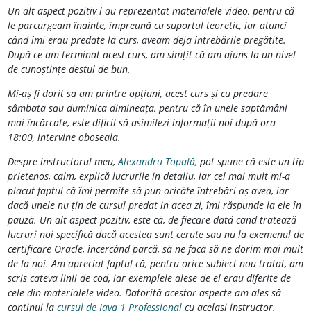
Un alt aspect pozitiv l-au reprezentat materialele video, pentru că
le parcurgeam înainte, împreună cu suportul teoretic, iar atunci
când îmi erau predate la curs, aveam deja întrebările pregătite.
După ce am terminat acest curs, am simțit că am ajuns la un nivel
de cunoștințe destul de bun.
Mi-aș fi dorit sa am printre opțiuni, acest curs și cu predare
sâmbata sau duminica dimineața, pentru că în unele saptămâni
mai încărcate, este dificil să asimilezi informații noi după ora
18:00, intervine oboseala.
Despre instructorul meu,
Alexandru Topală
, pot spune că este un tip
prietenos, calm, explică lucrurile in detaliu, iar cel mai mult mi-a
placut faptul că îmi permite să pun oricâte întrebări aș avea, iar
dacă unele nu țin de cursul predat in acea zi, îmi răspunde la ele în
pauză. Un alt aspect pozitiv, este că, de fiecare dată cand tratează
lucruri noi specifică dacă acestea sunt cerute sau nu la exemenul de
certificare Oracle, încercând parcă, să ne facă să ne dorim mai mult
de la noi. Am apreciat faptul că, pentru orice subiect nou tratat, am
scris cateva linii de cod, iar exemplele alese de el erau diferite de
cele din materialele video. Datorită acestor aspecte am ales să
continui la
cursul de Java 1 Professional
cu același instructor.