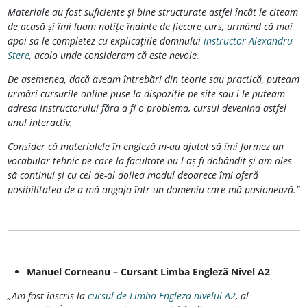
Materiale au fost suficiente și bine structurate astfel încât le citeam
de acasă și îmi luam notițe înainte de fiecare curs, urmând că mai
apoi să le completez cu explicațiile domnului
instructor Alexandru
Stere
, acolo unde consideram că este nevoie.
De asemenea, dacă aveam întrebări din teorie sau practică, puteam
urmări cursurile online puse la dispoziție pe site sau i le puteam
adresa instructorului făra a fi o problema, cursul devenind astfel
unul interactiv.
Consider că materialele în engleză m-au ajutat să îmi formez un
vocabular tehnic pe care la facultate nu l-aș fi dobândit și am ales
să continui și cu cel de-al doilea modul deoarece îmi oferă
posibilitatea de a mă angaja într-un domeniu care mă pasionează.”
Manuel Corneanu – Cursant Limba Engleză Nivel A2
„Am fost înscris la
cursul de Limba Engleza nivelul A2
, al