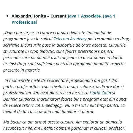
Alexandru Ionita – Cursant
Java 1 Associate
,
Java 1
Professional
„Dupa parcurgerea catorva cursuri dedicate limbajului de
programare Java in cadrul
Telecom Academy
pot recomnda cu drag
serviciile si cursurile puse la dispozitie de catre aceasta. Cursurile,
structurate in scop didactic, sunt foarte prietenoase pentru
persoane care nu au mai avut tangente cu acest domeniu dar, in
acelasi timp, sunt suficiente pentru a aprofunda anumite aspecte
prezente in materie.
In momentele mele de reorientare profesionala am gasit din
partea profesorilor respectivelor cursuri caldura, dedicare dar si
profesionalism. Am avut placerea sa lucrez cu
Horia Calin
si
Daniela Ciuperca, indrumatori foarte bine pregatiti atat din punct
de vedere tehnic cat si pedagogi. Nu a trecut mult timp pentru ca
mediul de lucru sa devina unul familiar si placut.
Ma bucur ca am urmat aceste cursuri. Am explorat un domeniu
necunoscut mie, am intalnit oameni pasionati si curiosi, profesori