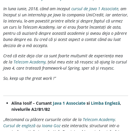
In luna iunie, 2018, când am inceput
cursul de Java 1 Associate
, am
început si un internship pe Java la compania UniCredit, iar anterior,
la interviu, le-am povestit printre altele și despre faptul că urmez
un curs la Telecom Academy, iar ei erau foarte încantați de asta,
pentru că auziseră despre această academie și aveau deja o părere
buna despre ea. Eu cred că și acest aspect a contat când au luat
decizia de a mă accepta.
Cred că este deja clar ca sunt foarte mulțumit de experiența mea
de la
Telecom Academy
, țelul meu este să reușesc să ajung la cursul
Java 4, care tratează framework-ul Spring, sper să și reușesc.
So, keep up the great work !”
Alina Iosif – Cursant
Java 1 Associate
si
Limba Engleză
,
nivelurile A2/B1/B2
„
Recomand cu plăcere cursurile celor de la
Telecom Academy
.
Cursul de engleză
cu
Ioana Goz
este interactiv, structurat intr-o