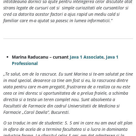
intotdeauna dornici sa ajute pentru intelegerea celor discutate atat
strans legate de cursuri cat si simple curiozitati ale cursantilor si
cred ca datorita acestor factori a ajus rapid un mediu cald si
familiar care m-a ajutat sa pasesc in lumea informaticii.”
Marina Raducanu – cursant
Java 1 Associate
,
Java 1
Professional
„Te salut, om de la rascruce. Eu sunt Marina si te-am salutat pe tine
in mod special, deoarece ca tine am fost si eu, la rascrucea dintre
viata pentru care m-am pregatit, frustrarea de a realiza ca nu este
ceea ce imi doresc si oportunitatea de a prelua fraiele, a schimba
directia si a testa un teren complet nou. Sunt absolventa a
Facultatii de Farmacie din cadrul Universitatii de Medicina si
Farmacie „Carol Davila”, Bucuresti.
O sa traduc in ani de studentie: 5. 5 ani in care nu am avut alt plan
in afara de acela de a termina facultatea si a lucra in dominanta
industrie farma. La sfarsitul celor 5 ani, am dat admiterea si la