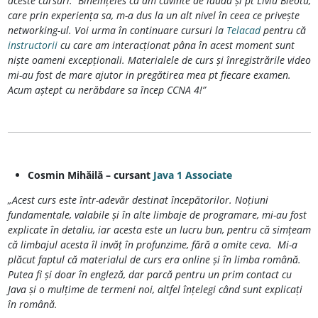
aceste cursuri. Bineînțeles că am cuvinte de laudă și pt Liviu Bleotu,
care prin experiența sa, m-a dus la un alt nivel în ceea ce privește
networking-ul. Voi urma în continuare cursuri la
Telacad
pentru că
instructorii
cu care am interacționat pâna în acest moment sunt
niște oameni excepționali. Materialele de curs și înregistrările video
mi-au fost de mare ajutor in pregătirea mea pt fiecare examen.
Acum aștept cu nerăbdare sa încep CCNA 4!”
Cosmin Mihăilă – cursant
Java 1 Associate
„Acest curs este într-adevăr destinat începătorilor. Noțiuni
fundamentale, valabile și în alte limbaje de programare, mi-au fost
explicate în detaliu, iar acesta este un lucru bun, pentru că simțeam
că limbajul acesta îl invăț în profunzime, fără a omite ceva. Mi-a
plăcut faptul că materialul de curs era online și în limba română.
Putea fi și doar în engleză, dar parcă pentru un prim contact cu
Java și o mulțime de termeni noi, altfel înțelegi când sunt explicați
în română.