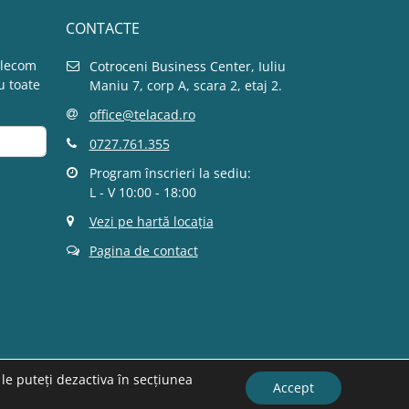
CONTACTE
elecom
Cotroceni Business Center, Iuliu
u toate
Maniu 7, corp A, scara 2, etaj 2.
office@telacad.ro
0727.761.355
Program înscrieri la sediu:
L - V 10:00 - 18:00
Vezi pe hartă locația
Pagina de contact
le puteți dezactiva în secțiunea
Accept