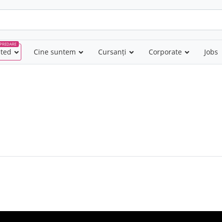
PREDARE
nted
–
Cine suntem
Cursanți
Corporate
Jobs