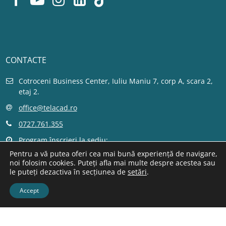
CONTACTE
Cotroceni Business Center, Iuliu Maniu 7, corp A, scara 2,
etaj 2.
office@telacad.ro
0727.761.355
Program înscrieri la sediu:
L - V 10:00 - 18:00
Pentru a vă putea oferi cea mai bună experiență de navigare,
noi folosim cookies. Puteți afla mai multe despre acestea sau
Vezi pe hartă locația
le puteți dezactiva în secțiunea de
setări
.
Pagina de contact
Accept