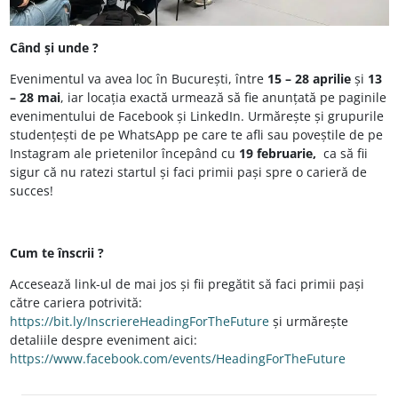
Când și unde ?
Evenimentul va avea loc în București, între
15 – 28 aprilie
și
13
– 28 mai
, iar locația exactă urmează să fie anunțată pe paginile
evenimentului de Facebook și LinkedIn. Urmărește și grupurile
studențești de pe WhatsApp pe care te afli sau poveștile de pe
Instagram ale prietenilor începând cu
19 februarie,
ca să fii
sigur că nu ratezi startul și faci primii pași spre o carieră de
succes!
Cum te înscrii ?
Accesează link-ul de mai jos și fii pregătit să faci primii pași
către cariera potrivită:
https://bit.ly/InscriereHeadingForTheFuture
și urmărește
detaliile despre eveniment aici:
https://www.facebook.com/events/HeadingForTheFuture