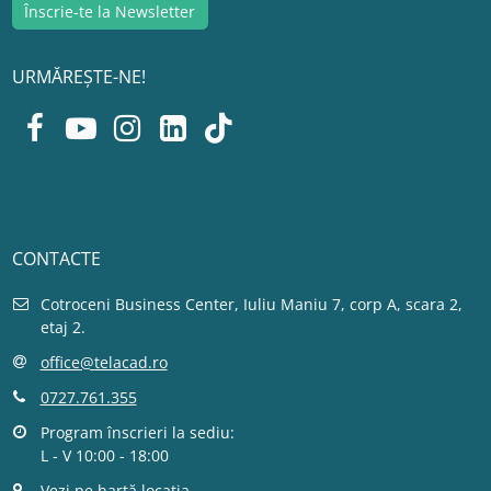
URMĂREȘTE-NE!
CONTACTE
Cotroceni Business Center, Iuliu Maniu 7, corp A, scara 2,
etaj 2.
office@telacad.ro
0727.761.355
Program înscrieri la sediu:
L - V 10:00 - 18:00
Vezi pe hartă locația