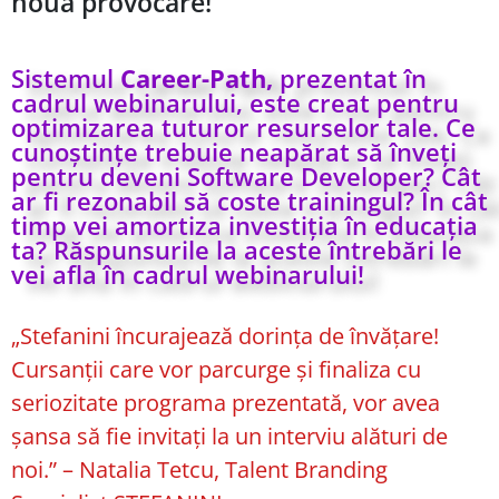
nouă provocare!
Sistemul
Career-Path,
prezentat în
cadrul webinarului, este creat pentru
optimizarea tuturor resurselor tale. Ce
cunoștințe trebuie neapărat să înveți
pentru deveni Software Developer? Cât
ar fi rezonabil să coste trainingul? În cât
timp vei amortiza investiția în educația
ta? Răspunsurile la aceste întrebări le
vei afla în cadrul webinarului!
„Stefanini încurajează dorința de învățare!
Cursanții care vor parcurge şi finaliza cu
seriozitate programa prezentată, vor avea
şansa să fie invitați la un interviu alături de
noi.” – Natalia Tetcu, Talent Branding