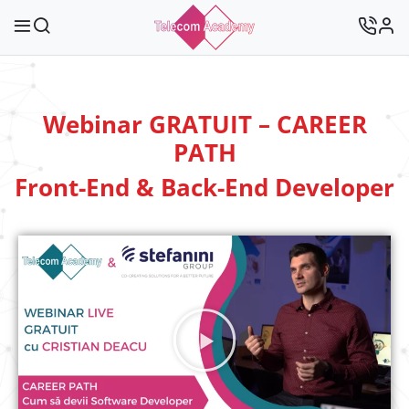
Webinar GRATUIT – CAREER
PATH
Front-End & Back-End Developer