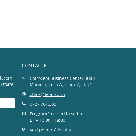
CONTACTE
elecom
Cotroceni Business Center, Iuliu
u toate
Maniu 7, corp A, scara 2, etaj 2.
office@telacad.ro
0727.761.355
Program înscrieri la sediu:
L - V 10:00 - 18:00
Vezi pe hartă locația