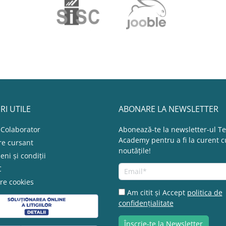
RI UTILE
ABONARE LA NEWSLETTER
 Colaborator
Abonează-te la newsletter-ul T
Academy pentru a fi la curent c
re cursant
noutățile!
ni și condiții
C
re cookies
Am citit și Accept
politica de
confidențialitate