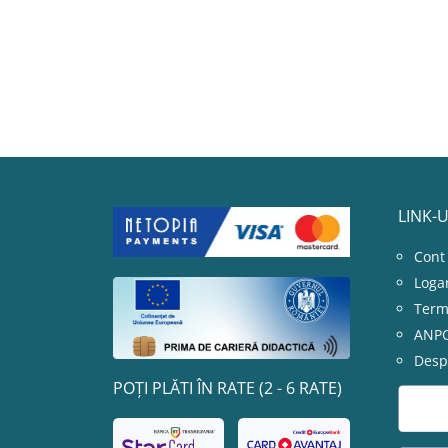
LINK-U
Cont
Loga
Terme
ANP
Desp
POȚI PLĂTI ÎN RATE (2 - 6 RATE)