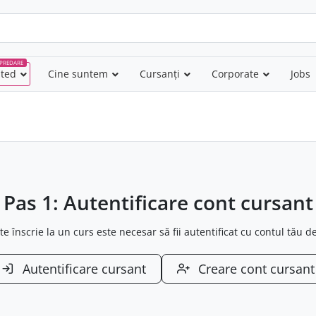
PREDARE
nted
–
Cine suntem
Cursanți
Corporate
Jobs
Pas 1: Autentificare cont cursant
te înscrie la un curs este necesar să fii autentificat cu contul tău d
Autentificare cursant
Creare cont cursant