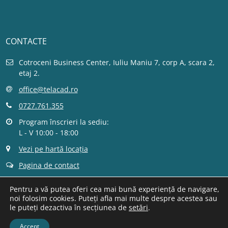
CONTACTE
Cotroceni Business Center, Iuliu Maniu 7, corp A, scara 2,
etaj 2.
office@telacad.ro
0727.761.355
Program înscrieri la sediu:
L - V 10:00 - 18:00
Vezi pe hartă locația
Pagina de contact
Pentru a vă putea oferi cea mai bună experiență de navigare,
noi folosim cookies. Puteți afla mai multe despre acestea sau
le puteți dezactiva în secțiunea de
setări
.
Telecom Academy
© 2026, Toate drepturile rezervate.
Accept
Setări cookie