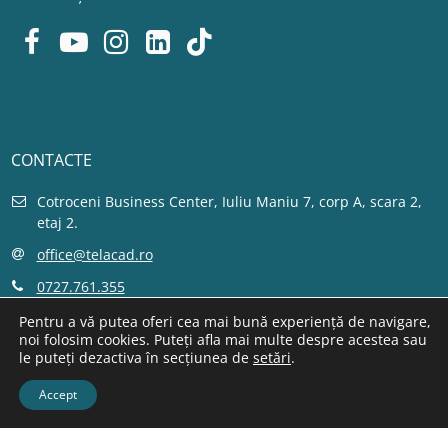
CONTACTE
Cotroceni Business Center, Iuliu Maniu 7, corp A, scara 2,
etaj 2.
office@telacad.ro
0727.761.355
Program înscrieri la sediu:
Pentru a vă putea oferi cea mai bună experiență de navigare,
noi folosim cookies. Puteți afla mai multe despre acestea sau
L - V 10:00 - 18:00
le puteți dezactiva în secțiunea de
setări
.
Vezi pe hartă locația
Accept
Pagina de contact