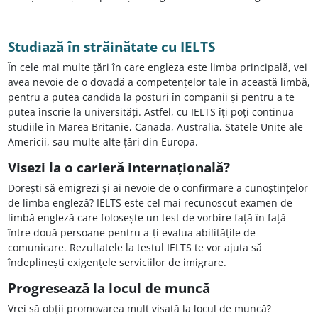
Studiază în străinătate cu IELTS
În cele mai multe țări în care engleza este limba principală, vei
avea nevoie de o dovadă a competențelor tale în această limbă,
pentru a putea candida la posturi în companii şi pentru a te
putea înscrie la universități. Astfel, cu IELTS îți poți continua
studiile în Marea Britanie, Canada, Australia, Statele Unite ale
Americii, sau multe alte țări din Europa.
Visezi la o carieră internațională?
Dorești să emigrezi și ai nevoie de o confirmare a cunoștințelor
de limba engleză? IELTS este cel mai recunoscut examen de
limbă engleză care folosește un test de vorbire față în față
între două persoane pentru a-ți evalua abilitățile de
comunicare. Rezultatele la testul IELTS te vor ajuta să
îndeplinești exigențele serviciilor de imigrare.
Progresează la locul de muncă
Vrei să obții promovarea mult visată la locul de muncă?