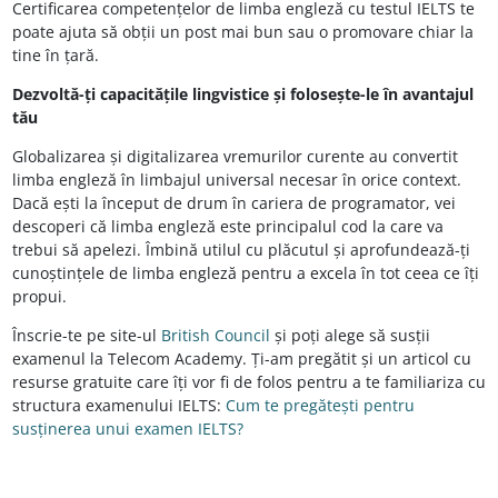
Certificarea competențelor de limba engleză cu testul IELTS te
poate ajuta să obții un post mai bun sau o promovare chiar la
tine în țară.
Dezvoltă-ți capacitățile lingvistice și folosește-le în avantajul
tău
Globalizarea și digitalizarea vremurilor curente au convertit
limba engleză în limbajul universal necesar în orice context.
Dacă ești la început de drum în cariera de programator, vei
descoperi că limba engleză este principalul cod la care va
trebui să apelezi. Îmbină utilul cu plăcutul și aprofundează-ți
cunoștințele de limba engleză pentru a excela în tot ceea ce îți
propui.
Înscrie-te pe site-ul
British Council
și poți alege să susții
examenul la Telecom Academy. Ți-am pregătit și un articol cu
resurse gratuite care îți vor fi de folos pentru a te familiariza cu
structura examenului IELTS:
Cum te pregătești pentru
susținerea unui examen IELTS?