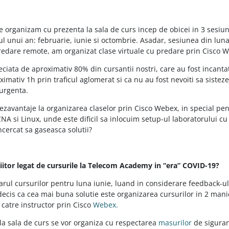
le organizam cu prezenta la sala de curs incep de obicei in 3 sesiun
l unui an: februarie, iunie si octombrie. Asadar, sesiunea din luna
redare remote, am organizat clase virtuale cu predare prin Cisco 
ciata de aproximativ 80% din cursantii nostri, care au fost incanta
imativ 1h prin traficul aglomerat si ca nu au fost nevoiti sa sistez
 urgenta.
dezavantaje la organizarea claselor prin Cisco Webex, in special pen
NA si Linux, unde este dificil sa inlocuim setup-ul laboratorului cu
incercat sa gaseasca solutii?
viitor legat de cursurile la Telecom Academy in “era” COVID-19?
rarul cursurilor pentru luna iunie, luand in considerare feedback-ul
 decis ca cea mai buna solutie este organizarea cursurilor in 2 manie
 catre instructor prin Cisco
Webex.
la sala de curs se vor organiza cu respectarea
masurilor
de siguran