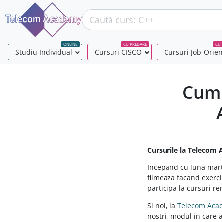
ONLINE
CU PREDARE
CU 
Studiu Individual
–
Cursuri CISCO
–
Cursuri Job-Orie
Cum 
Cursurile la Telecom
Incepand cu luna marti
filmeaza facand exercit
participa la cursuri re
Si noi, la
Telecom Aca
nostri, modul in care a