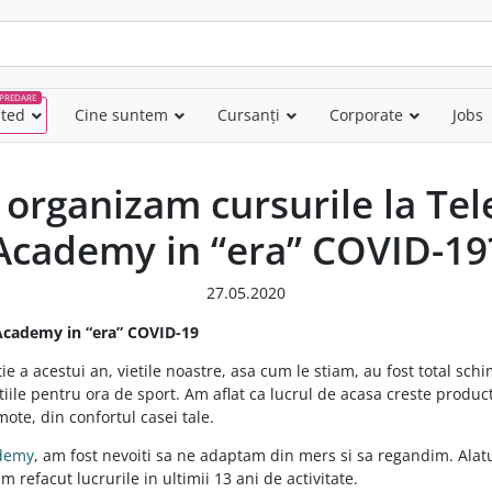
PREDARE
nted
–
Cine suntem
Cursanți
Corporate
Jobs
organizam cursurile la Te
Academy in “era” COVID-19
27.05.2020
 Academy in “era” COVID-19
e a acestui an, vietile noastre, asa cum le stiam, au fost total schi
iile pentru ora de sport. Am aflat ca lucrul de acasa creste product
mote, din confortul casei tale.
demy
, am fost nevoiti sa ne adaptam din mers si sa regandim. Alatu
m refacut lucrurile in ultimii 13 ani de activitate.