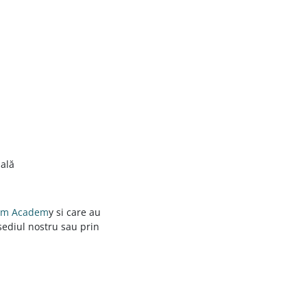
sală
om Academ
y si care au
sediul nostru sau prin