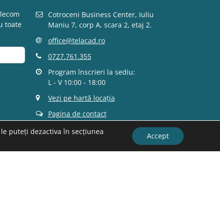
elecom
Cotroceni Business Center, Iuliu
u toate
Maniu 7, corp A, scara 2, etaj 2.
office@telacad.ro
0727.761.355
Program înscrieri la sediu:
L - V 10:00 - 18:00
Vezi pe hartă locația
Pagina de contact
le puteți dezactiva în secțiunea
Accept