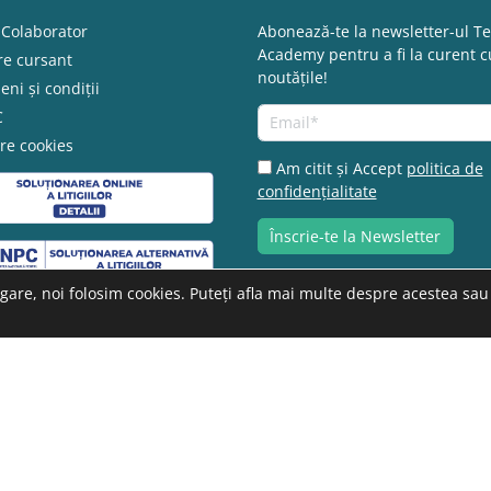
 Colaborator
Abonează-te la newsletter-ul T
Academy pentru a fi la curent c
re cursant
noutățile!
ni și condiții
C
re cookies
Am citit și Accept
politica de
confidențialitate
are, noi folosim cookies. Puteți afla mai multe despre acestea sau 
URMĂREȘTE-NE!