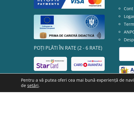
Cont
Loga
Terme
ANP
Desp
POȚI PLĂTI ÎN RATE (2 - 6 RATE)
Pentru a vă putea oferi cea mai bună experiență de navig
de
setări
.