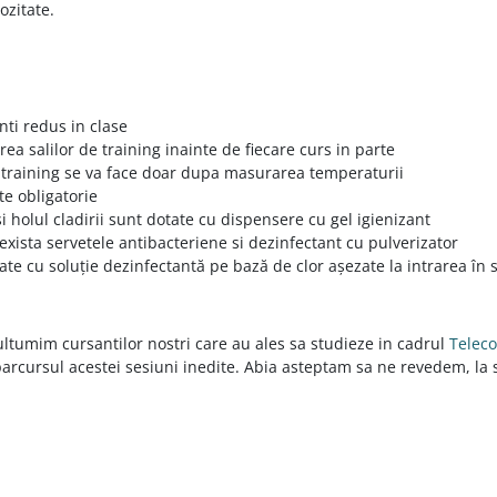
ozitate.
ti redus in clase
rea salilor de training inainte de fiecare curs in parte
e training se va face doar dupa masurarea temperaturii
te obligatorie
si holul cladirii sunt dotate cu dispensere cu gel igienizant
 exista servetele antibacteriene si dezinfectant cu pulverizator
e cu soluție dezinfectantă pe bază de clor așezate la intrarea în 
multumim cursantilor nostri care au ales sa studieze in cadrul
Telec
 parcursul acestei sesiuni inedite. Abia asteptam sa ne revedem, la 