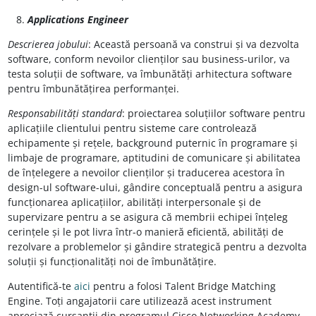
Applications Engineer
Descrierea jobului
: Această persoană va construi și va dezvolta
software, conform nevoilor clienților sau business-urilor, va
testa soluții de software, va îmbunătăți arhitectura software
pentru îmbunătățirea performanței.
Responsabilități standard
: proiectarea soluțiilor software pentru
aplicațiile clientului pentru sisteme care controlează
echipamente și rețele, background puternic în programare și
limbaje de programare, aptitudini de comunicare și abilitatea
de înțelegere a nevoilor clienților și traducerea acestora în
design-ul software-ului, gândire conceptuală pentru a asigura
funcționarea aplicațiilor, abilități interpersonale și de
supervizare pentru a se asigura că membrii echipei înțeleg
cerințele și le pot livra într-o manieră eficientă, abilități de
rezolvare a problemelor și gândire strategică pentru a dezvolta
soluții și funcționalități noi de îmbunătățire.
Autentifică-te
aici
pentru a folosi Talent Bridge Matching
Engine. Toți angajatorii care utilizează acest instrument
apreciază cursanții din programul Cisco Networking Academy.