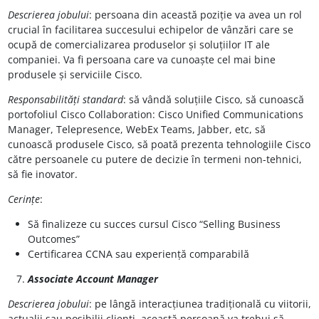
Descrierea jobului
: persoana din această poziție va avea un rol
crucial în facilitarea succesului echipelor de vânzări care se
ocupă de comercializarea produselor și soluțiilor IT ale
companiei. Va fi persoana care va cunoaște cel mai bine
produsele și serviciile Cisco.
Responsabilități standard
: să vândă soluțiile Cisco, să cunoască
portofoliul Cisco Collaboration: Cisco Unified Communications
Manager, Telepresence, WebEx Teams, Jabber, etc, să
cunoască produsele Cisco, să poată prezenta tehnologiile Cisco
către persoanele cu putere de decizie în termeni non-tehnici,
să fie inovator.
Cerințe
:
Să finalizeze cu succes cursul Cisco “Selling Business
Outcomes”
Certificarea CCNA sau experiență comparabilă
Associate Account Manager
Descrierea jobului
: pe lângă interacțiunea tradițională cu viitorii,
actualii sau posibilii clienți, această persoană va trebui să