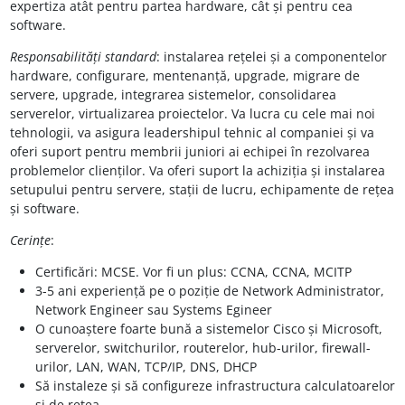
expertiza atât pentru partea hardware, cât și pentru cea
software.
Responsabilități standard
: instalarea rețelei și a componentelor
hardware, configurare, mentenanță, upgrade, migrare de
servere, upgrade, integrarea sistemelor, consolidarea
serverelor, virtualizarea proiectelor. Va lucra cu cele mai noi
tehnologii, va asigura leadershipul tehnic al companiei și va
oferi suport pentru membrii juniori ai echipei în rezolvarea
problemelor clienților. Va oferi suport la achiziția și instalarea
setupului pentru servere, stații de lucru, echipamente de rețea
și software.
Cerințe
:
Certificări: MCSE. Vor fi un plus: CCNA, CCNA, MCITP
3-5 ani experiență pe o poziție de Network Administrator,
Network Engineer sau Systems Egineer
O cunoaștere foarte bună a sistemelor Cisco și Microsoft,
serverelor, switchurilor, routerelor, hub-urilor, firewall-
urilor, LAN, WAN, TCP/IP, DNS, DHCP
Să instaleze și să configureze infrastructura calculatoarelor
și de rețea