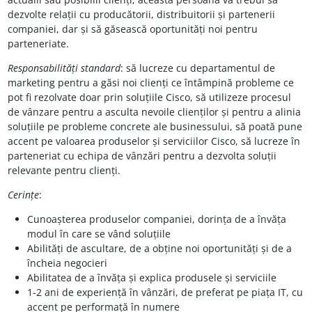
dezvolte relații cu producătorii, distribuitorii și partenerii
companiei, dar și să găsească oportunități noi pentru
parteneriate.
Responsabilități standard
: să lucreze cu departamentul de
marketing pentru a găsi noi clienți ce întâmpină probleme ce
pot fi rezolvate doar prin soluțiile Cisco, să utilizeze procesul
de vânzare pentru a asculta nevoile clienților și pentru a alinia
soluțiile pe probleme concrete ale businessului, să poată pune
accent pe valoarea produselor și serviciilor Cisco, să lucreze în
parteneriat cu echipa de vânzări pentru a dezvolta soluții
relevante pentru clienți.
Cerințe
:
Cunoașterea produselor companiei, dorința de a învăța
modul în care se vând soluțiile
Abilități de ascultare, de a obține noi oportunități și de a
încheia negocieri
Abilitatea de a învăța și explica produsele și serviciile
1-2 ani de experiență în vânzări, de preferat pe piața IT, cu
accent pe performață în numere