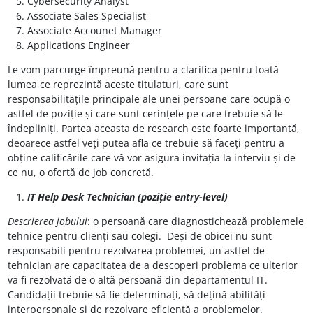
Cybersecurity Analyst
Associate Sales Specialist
Associate Accounet Manager
Applications Engineer
Le vom parcurge împreună pentru a clarifica pentru toată
lumea ce reprezintă aceste titulaturi, care sunt
responsabilitățile principale ale unei persoane care ocupă o
astfel de poziție și care sunt cerințele pe care trebuie să le
îndepliniți. Partea aceasta de research este foarte importantă,
deoarece astfel veți putea afla ce trebuie să faceți pentru a
obține calificările care vă vor asigura invitația la interviu și de
ce nu, o ofertă de job concretă.
IT Help Desk Technician (poziție entry-level)
Descrierea jobului
: o persoană care diagnostichează problemele
tehnice pentru clienți sau colegi. Deși de obicei nu sunt
responsabili pentru rezolvarea problemei, un astfel de
tehnician are capacitatea de a descoperi problema ce ulterior
va fi rezolvată de o altă persoană din departamentul IT.
Candidații trebuie să fie determinați, să dețină abilități
interpersonale și de rezolvare eficientă a problemelor.