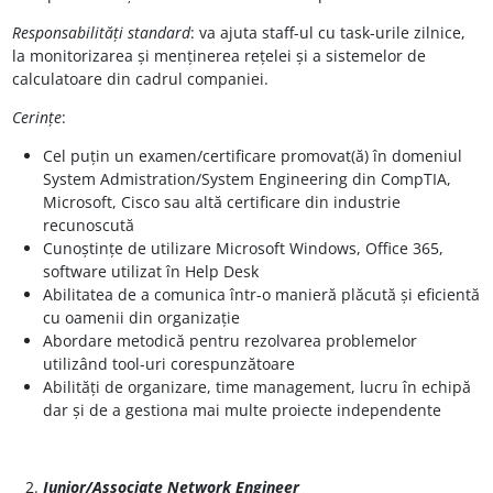
Responsabilități standard
: va ajuta staff-ul cu task-urile zilnice,
la monitorizarea și menținerea rețelei și a sistemelor de
calculatoare din cadrul companiei.
Cerințe
:
Cel puțin un examen/certificare promovat(ă) în domeniul
System Admistration/System Engineering din CompTIA,
Microsoft, Cisco sau altă certificare din industrie
recunoscută
Cunoștințe de utilizare Microsoft Windows, Office 365,
software utilizat în Help Desk
Abilitatea de a comunica într-o manieră plăcută și eficientă
cu oamenii din organizație
Abordare metodică pentru rezolvarea problemelor
utilizând tool-uri corespunzătoare
Abilități de organizare, time management, lucru în echipă
dar și de a gestiona mai multe proiecte independente
Junior/Associate Network Engineer