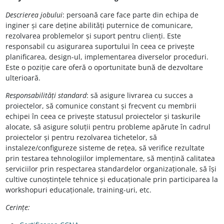
Descrierea jobului
: persoană care face parte din echipa de
inginer și care deține abilități puternice de comunicare,
rezolvarea problemelor și suport pentru clienți. Este
responsabil cu asigurarea suportului în ceea ce privește
planificarea, design-ul, implementarea diverselor proceduri.
Este o poziție care oferă o oportunitate bună de dezvoltare
ulterioară.
Responsabilități standard
: să asigure livrarea cu succes a
proiectelor, să comunice constant și frecvent cu membrii
echipei în ceea ce privește statusul proiectelor și taskurile
alocate, să asigure soluții pentru probleme apărute în cadrul
proiectelor și pentru rezolvarea tichetelor, să
instaleze/configureze sisteme de rețea, să verifice rezultate
prin testarea tehnologiilor implementare, să mențină calitatea
serviciilor prin respectarea standardelor organizaționale, să își
cultive cunoștințele tehnice și educaționale prin participarea la
workshopuri educaționale, training-uri, etc.
Cerințe: